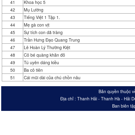
41
Khoa học 5
42
Mụ Lường
43
Tiếng Việt 1 Tập 1.
44
Mẹ gà con vịt
45
Sự tích con dã tràng
46
Trần Hưng Đạo Quang Trung
47
Lê Hoàn Lý Thường Kiệt
48
Cô bé quàng khăn đỏ
49
Tú uyên dáng kiều
50
Ba cô tiên
51
Cái mũi dài của chú chồn nâu
Bản quyền thuộc v
Địa chỉ : Thanh Hải - Thanh Hà - Hải 
Ban biên tậ