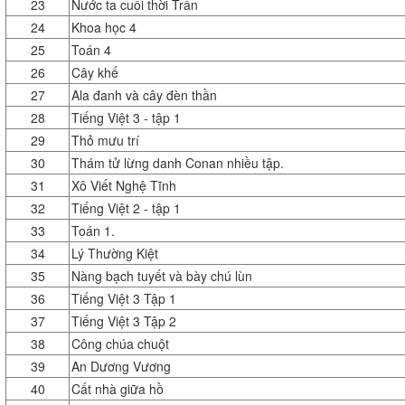
23
Nước ta cuối thời Trần
24
Khoa học 4
25
Toán 4
26
Cây khế
27
Ala đanh và cây đèn thần
28
Tiếng Việt 3 - tập 1
29
Thỏ mưu trí
30
Thám tử lừng danh Conan nhiều tập.
31
Xô Viết Nghệ Tĩnh
32
Tiếng Việt 2 - tập 1
33
Toán 1.
34
Lý Thường Kiệt
35
Nàng bạch tuyết và bày chú lùn
36
Tiếng Việt 3 Tập 1
37
Tiếng Việt 3 Tập 2
38
Công chúa chuột
39
An Dương Vương
40
Cất nhà giữa hồ