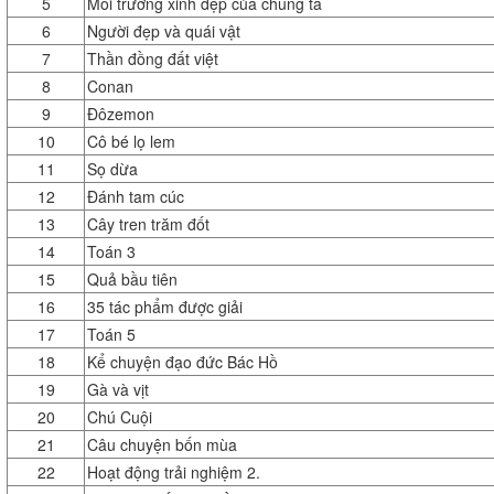
5
Môi trường xinh đẹp của chúng ta
6
Người đẹp và quái vật
7
Thần đồng đất việt
8
Conan
9
Đôzemon
10
Cô bé lọ lem
11
Sọ dừa
12
Đánh tam cúc
13
Cây tren trăm đốt
14
Toán 3
15
Quả bầu tiên
16
35 tác phẩm được giải
17
Toán 5
18
Kể chuyện đạo đức Bác Hồ
19
Gà và vịt
20
Chú Cuội
21
Câu chuyện bốn mùa
22
Hoạt động trải nghiệm 2.