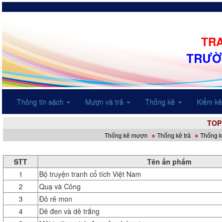
TRA
TRƯỜ
Thông tin sách
Mượn và trả
Thống kê
Kiểm k
TOP
Thống kê mượn
Thống kê trả
Thống k
STT
Tên ấn phẩm
1
Bộ truyện tranh cổ tích Việt Nam
2
Quạ và Công
3
Đô rê mon
4
Dê đen và dê trắng