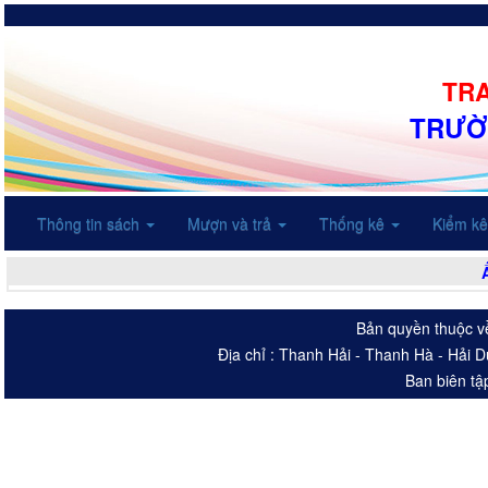
TRA
TRƯỜ
Thông tin sách
Mượn và trả
Thống kê
Kiểm k
Bản quyền thuộc v
Địa chỉ : Thanh Hải - Thanh Hà - Hải 
Ban biên tậ