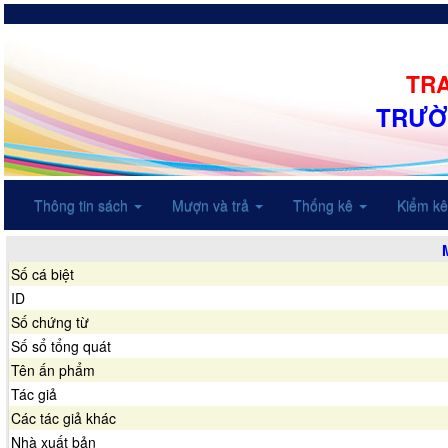
TRA
TRƯỜ
Thông tin sách
Mượn và trả
Thống kê
Kiểm k
Số cá biệt
ID
Số chứng từ
Số sổ tổng quát
Tên ấn phẩm
Tác giả
Các tác giả khác
Nhà xuất bản