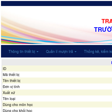
TRA
TRƯỜ
Thông tin thiết bị
Quản lí mượn trả
Thống kê, kiểm 
ID
Mã thiết bị
Tên thiết bị
Đơn vị tính
Xuất xứ
Tên loại
Dùng cho môn học
Dùng cho khối học