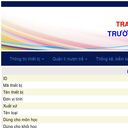
TRA
TRƯỜ
Thông tin thiết bị
Quản lí mượn trả
Thống kê, kiểm 
ID
Mã thiết bị
Tên thiết bị
Đơn vị tính
Xuất xứ
Tên loại
Dùng cho môn học
Dùng cho khối học