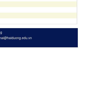
ng
nhhai@haiduong.edu.vn