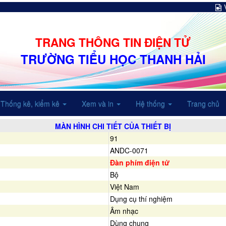
TRANG THÔNG TIN ĐIỆN TỬ
TRƯỜNG TIỂU HỌC THANH HẢI
Thống kê, kiểm kê
Xem và in
Hệ thống
Trang chủ
MÀN HÌNH CHI TIẾT CỦA THIẾT BỊ
91
ANDC-0071
Đàn phím điện tử
Bộ
Việt Nam
Dụng cụ thí nghiệm
Âm nhạc
Dùng chung