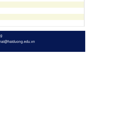
ng
nhhai@haiduong.edu.vn