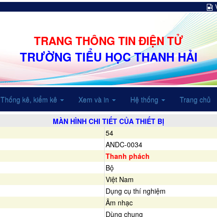
TRANG THÔNG TIN ĐIỆN TỬ
TRƯỜNG TIỂU HỌC THANH HẢI
Thống kê, kiểm kê
Xem và in
Hệ thống
Trang chủ
MÀN HÌNH CHI TIẾT CỦA THIẾT BỊ
54
ANDC-0034
Thanh phách
Bộ
Việt Nam
Dụng cụ thí nghiệm
Âm nhạc
Dùng chung