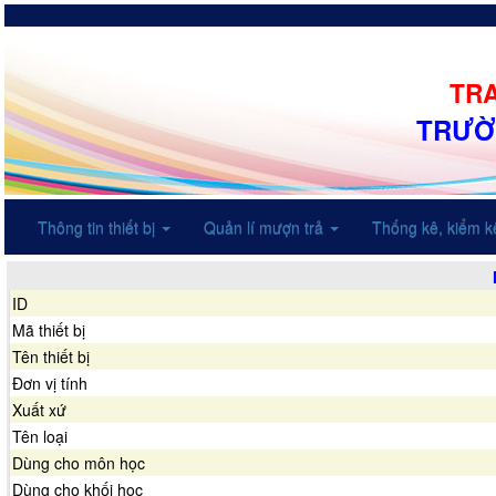
TRA
TRƯỜ
Thông tin thiết bị
Quản lí mượn trả
Thống kê, kiểm 
ID
Mã thiết bị
Tên thiết bị
Đơn vị tính
Xuất xứ
Tên loại
Dùng cho môn học
Dùng cho khối học