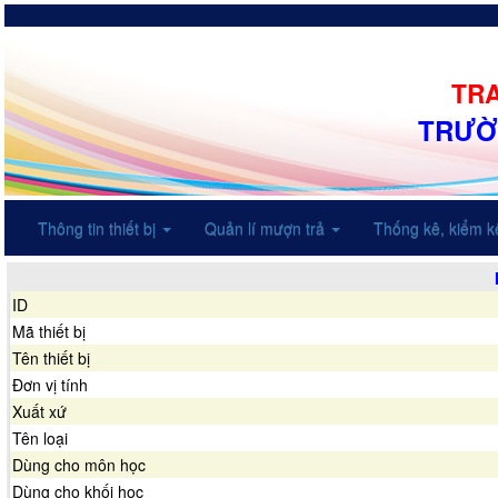
TRA
TRƯỜ
Thông tin thiết bị
Quản lí mượn trả
Thống kê, kiểm 
ID
Mã thiết bị
Tên thiết bị
Đơn vị tính
Xuất xứ
Tên loại
Dùng cho môn học
Dùng cho khối học