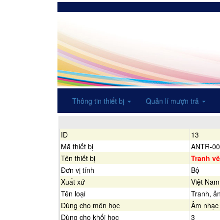
Thông tin thiết bị
Quản lí mượn trả
ID
13
Mã thiết bị
ANTR-00
Tên thiết bị
Tranh vẽ
Đơn vị tính
Bộ
Xuất xứ
Việt Nam
Tên loại
Tranh, ả
Dùng cho môn học
Âm nhạc
Dùng cho khối học
3