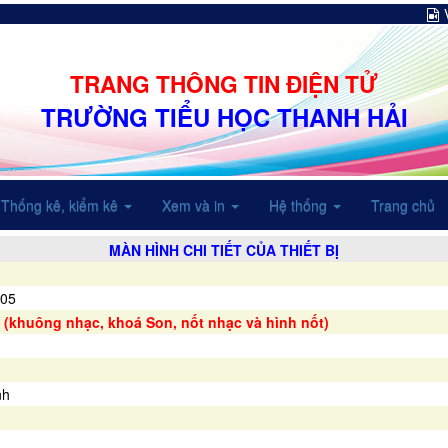
TRANG THÔNG TIN ĐIỆN TỬ
TRƯỜNG TIỂU HỌC THANH HẢI
Thống kê, kiểm kê
Xem và in
Hệ thống
Trang chủ
MÀN HÌNH CHI TIẾT CỦA THIẾT BỊ
05
 (khuông nhạc, khoá Son, nốt nhạc và hình nốt)
nh