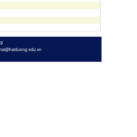
ng
nhhai@haiduong.edu.vn