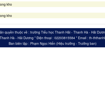
rong kho
rong kho
ản quyền thuộc về : trường Tiểu học Thanh Hải - Thanh Hà - Hải Dươ
- Thanh Hà - Hải Dương * Điện thoại : 02203815584 * Email : th-ththa
Ban biên tập : Phạm Ngọc Hiển (Hiệu trưởng - Trưởng ban)