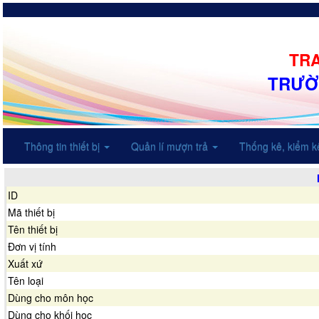
TRA
TRƯỜ
Thông tin thiết bị
Quản lí mượn trả
Thống kê, kiểm 
ID
Mã thiết bị
Tên thiết bị
Đơn vị tính
Xuất xứ
Tên loại
Dùng cho môn học
Dùng cho khối học