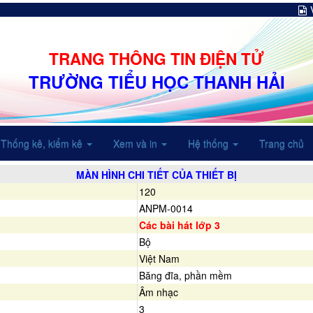
TRANG THÔNG TIN ĐIỆN TỬ
TRƯỜNG TIỂU HỌC THANH HẢI
Thống kê, kiểm kê
Xem và in
Hệ thống
Trang chủ
MÀN HÌNH CHI TIẾT CỦA THIẾT BỊ
120
ANPM-0014
Các bài hát lớp 3
Bộ
Việt Nam
Băng đĩa, phần mềm
Âm nhạc
3