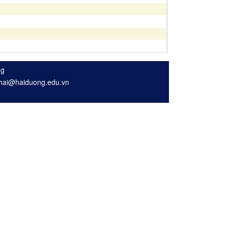
ng
nhhai@haiduong.edu.vn