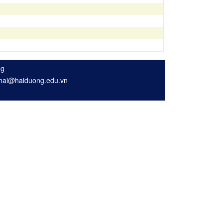
ng
nhhai@haiduong.edu.vn