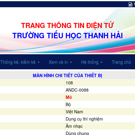
TRANG THÔNG TIN ĐIỆN TỬ
TRƯỜNG TIỂU HỌC THANH HẢI
Thống kê, kiểm kê
Xem và in
Hệ thống
Trang chủ
MÀN HÌNH CHI TIẾT CỦA THIẾT BỊ
108
ANDC-0088
Mõ
Bộ
Việt Nam
Dụng cụ thí nghiệm
Âm nhạc
Dùng chung